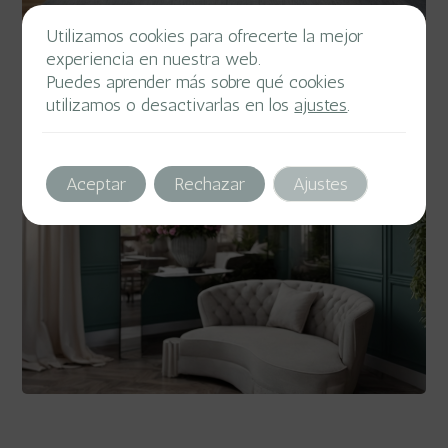
Utilizamos cookies para ofrecerte la mejor
experiencia en nuestra web.
Puedes aprender más sobre qué cookies
utilizamos o desactivarlas en los
ajustes
.
Aceptar
Rechazar
Ajustes