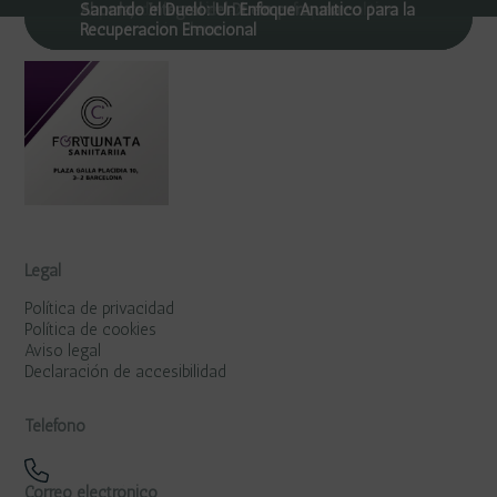
Superando la ansiedad: un enfoque analítico
Abordaje Integral del Duelo para una
Sanando el Duelo: Un Enfoque Analítico para la
Recuperación Plena
Recuperación Emocional
Legal
Política de privacidad
Política de cookies
Aviso legal
Declaración de accesibilidad
Teléfono
Correo electrónico