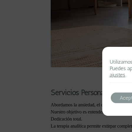
Utilizamo
Puedes ap
ajustes
.
Servicios Personalizados p
Acep
Abordamos la ansiedad, el duelo y las condu
Nuestro objetivo es entender y aliviar el ma
Dedicación total.
La terapia analítica permite extirpar comple