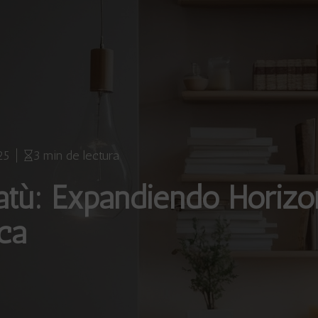
25
3 min de lectura
atù: Expandiendo Horizo
ica