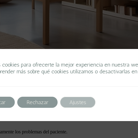
s cookies para ofrecerte la mejor experiencia en nuestra we
render más sobre qué cookies utilizamos o desactivarlas en 
Etiqueta: Landscape photography requires pat
ara el Bienestar Mental
tar
Rechazar
Ajustes
ctas adictivas con enfoque analítico.
lestar subyacente del paciente.
tamente los problemas del paciente.